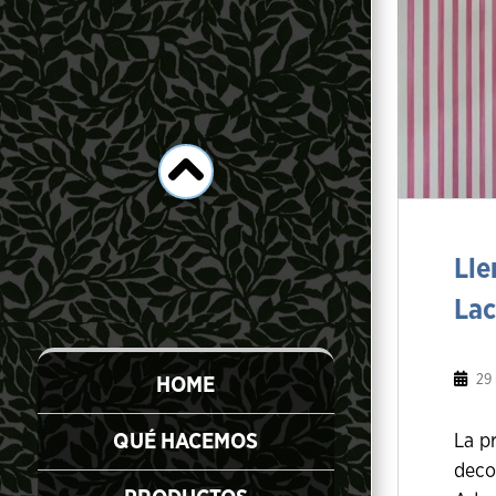
Lle
Lac
29
HOME
QUÉ HACEMOS
La p
deco