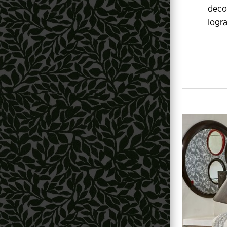
deco
logr