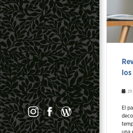
Rev
los
29 
El p
deco
temp
una 