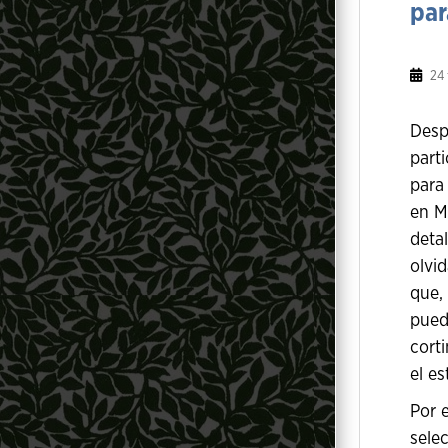
par
24 
Desp
parti
para
en M
deta
olvi
que,
puede
corti
el es
Por 
sele