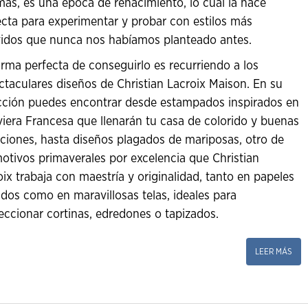
ás, es una época de renacimiento, lo cual la hace
ecta para experimentar y probar con estilos más
vidos que nunca nos habíamos planteado antes.
orma perfecta de conseguirlo es recurriendo a los
ctaculares diseños de Christian Lacroix Maison. En su
cción puedes encontrar desde estampados inspirados en
iviera Francesa que llenarán tu casa de colorido y buenas
Cerrar ventana
Cerrar ventana
aciones, hasta diseños plagados de mariposas, otro de
motivos primaverales por excelencia que Christian
oix trabaja con maestría y originalidad, tanto en papeles
ados como en maravillosas telas, ideales para
Como primer diseñador de mo
The Royal Collection de telas
eccionar cortinas, edredones o tapizados.
Desde el lanzamiento de Count
completa colección para la
Fundada en 1970 por Tricia G
una exclusiva línea de cor
William Yeoward es una de las
estilo de Christian Lacroix ha 
introdujo una distintiva vis
diseña y vende telas de decora
LEER MÁS
tapicerías, papeles pintados
de las fuerzas creativas d
John Derian Company Inc. se
colorido y ba
compromiso con la artesanía q
mobiliario y accesorios 
directamente inspirados por los
reputación de fabricante con 
York en 19
lugares que denomin
Las telas y los papeles pintad
Hoy, Maison Christian Lacroix
y por el mobiliario de la reside
La compañía está dirigida y
diseñador de maravillosos pro