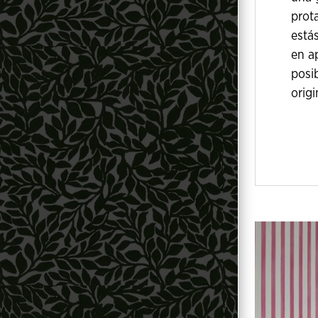
prot
está
en a
posi
origi