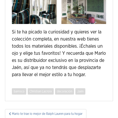
Si te ha picado la curiosidad y quieres ver la
Cerrar ventana
Cerrar ventana
colección completa, en nuestra web tienes
todos los materiales disponibles. ¡Échales un
ojo y elige tus favoritos! Y recuerda que Marlo
es su distribuidor exclusivo en la provincia de
Jaén, así que ya no tendrás que desplazarte
para llevar el mejor estilo a tu hogar.
barroco
Christian Lacroix
decoración
Jaén
Navegación
Marlo te trae lo mejor de Ralph Lauren para tu hogar